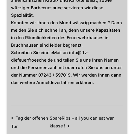
amerikanischen Kraut- und Karottensalat, sowie
würziger Barbecuesauce servieren wir diese
Spezialität.
Konnten wir Ihnen den Mund wässrig machen ? Dann
melden Sie sich schnell an, denn unsere Kapazitäten
in den Räumlichkeiten des Feuerwehrhauses in
Bruchhausen sind leider begrenzt.
Schreiben Sie eine eMail an info@ffv-
diefeuerfroesche.de und teilen Sie uns Ihren Namen
und die Personenzahl mit oder rufen Sie uns an unter
der Nummer 07243 / 597019. Wir werden Ihnen dann
das weitere Anmeldeverfahren erklären.
Beitrags-
Tag der offenen
SpareRibs – all you can eat war
klasse !
Tür
Navigation